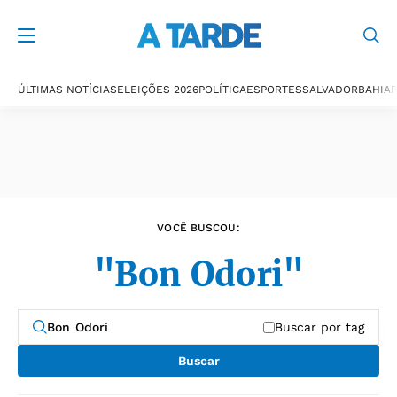
Últimas notícias
ÚLTIMAS NOTÍCIAS
ELEIÇÕES 2026
POLÍTICA
ESPORTES
SALVADOR
BAHIA
P
VOCÊ BUSCOU:
"Bon Odori"
Buscar por tag
Buscar