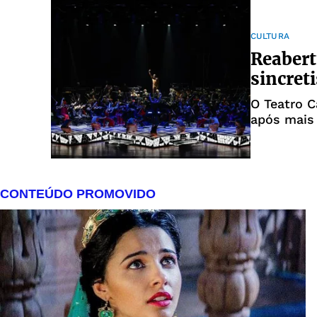
CULTURA
Reabert
sincret
O Teatro C
após mais 