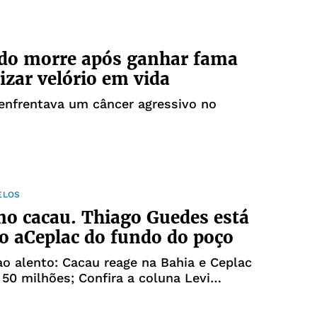
do morre após ganhar fama
lizar velório em vida
nfrentava um câncer agressivo no
ELOS
no cacau. Thiago Guedes está
 aCeplac do fundo do poço
o alento: Cacau reage na Bahia e Ceplac
50 milhões; Confira a coluna Levi
os deste sábado, 4