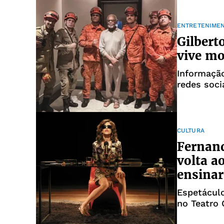
ENTRETENIME
Gilbert
vive m
Informação
redes soci
CULTURA
Fernand
volta a
ensina
Espetáculo
no Teatro 