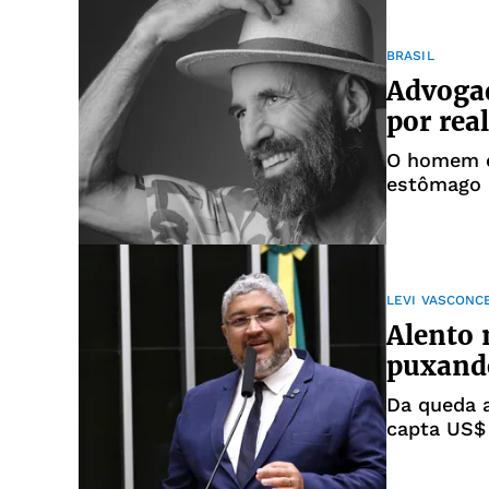
BRASIL
Advoga
por rea
O homem e
estômago
LEVI VASCONC
Alento 
puxando
Da queda a
capta US$ 
Vasconcel