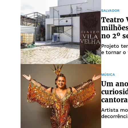
SALVADOR
Teatro 
milhões
no 2º s
Projeto te
e tornar o
MÚSICA
Um ano 
curiosi
cantora
Artista mo
decorrênc
colorretal