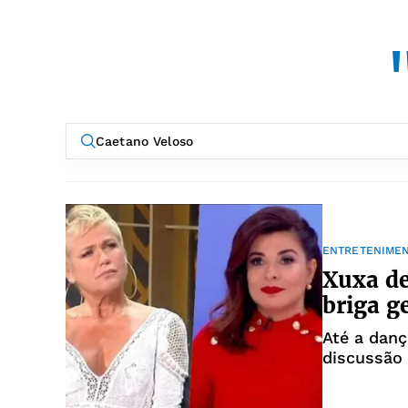
ENTRETENIME
Xuxa d
briga g
Até a danç
discussão