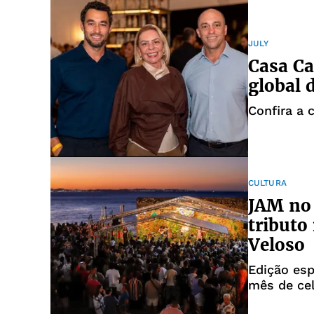
JULY
Casa Ca
global 
Confira a 
CULTURA
JAM no
tributo
Veloso
Edição esp
mês de ce