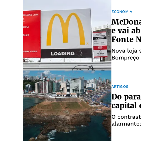
ECONOMIA
McDona
e vai a
Fonte 
Nova loja 
Bompreço
ARTIGOS
Do para
capital 
O contrast
alarmante