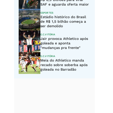
SAF e aguarda oferta maior
ESPORTES
Estádio histórico do Brasil
de R$ 1,5 bilhão começa a
ser demolido
E.C.VITÓRIA
Jair provoca Athletico após
goleada e aponta
"mudanças pra frente"
E.C.VITÓRIA
Meia do Athletico manda
recado sobre soberba após
goleada no Barradão