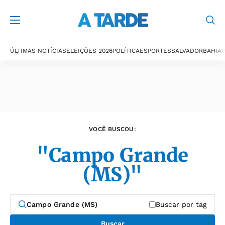
Últimas notícias
ÚLTIMAS NOTÍCIAS
ELEIÇÕES 2026
POLÍTICA
ESPORTES
SALVADOR
BAHIA
P
VOCÊ BUSCOU:
"Campo Grande
(MS)"
Buscar por tag
Buscar