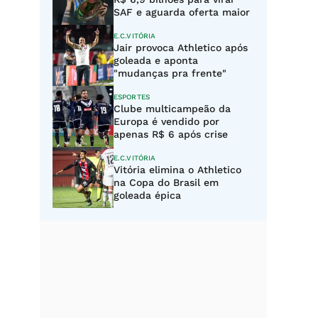
SAF e aguarda oferta maior
E.C.VITÓRIA
Jair provoca Athletico após
goleada e aponta
"mudanças pra frente"
ESPORTES
Clube multicampeão da
Europa é vendido por
apenas R$ 6 após crise
E.C.VITÓRIA
Vitória elimina o Athletico
na Copa do Brasil em
goleada épica