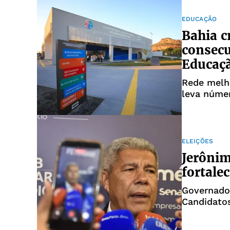
EDUCAÇÃO
Bahia c
consecu
Educaç
Rede melh
leva númer
ELEIÇÕES
Jerônim
fortale
Governado
Candidato