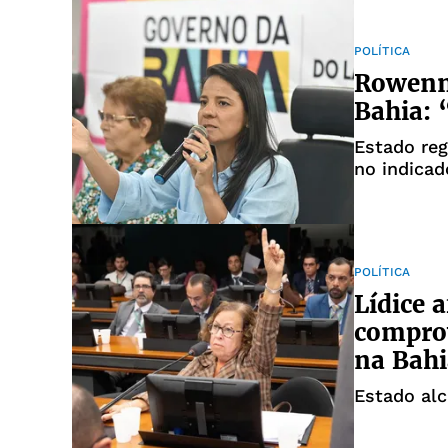
POLÍTICA
Rowenna
Bahia:
Estado reg
no indicad
POLÍTICA
Lídice 
compro
na Bahi
Estado al