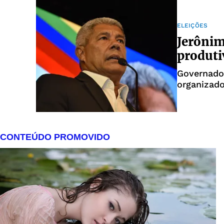
ELEIÇÕES
Jerônim
produti
Governado
organizado