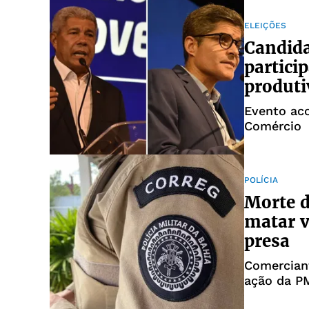
ELEIÇÕES
Candida
partici
produti
Evento ac
Comércio
POLÍCIA
Morte d
matar v
presa
Comercian
ação da P