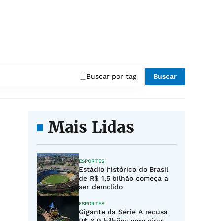
Buscar por tag
Buscar
Mais Lidas
ESPORTES
Estádio histórico do Brasil
de R$ 1,5 bilhão começa a
ser demolido
ESPORTES
Gigante da Série A recusa
R$ 6,9 bilhões para virar