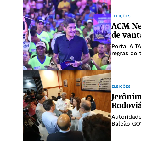
ELEIÇÕES
ACM Net
de van
Portal A 
regras do 
ELEIÇÕES
Jerônim
Rodoviá
Autoridad
Balcão GO