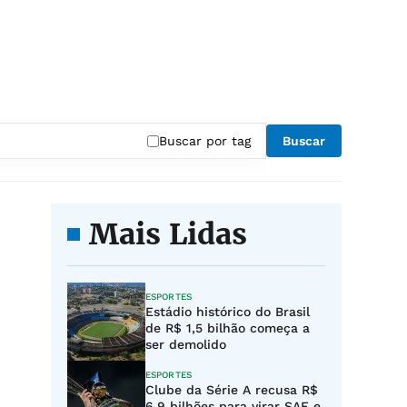
Buscar por tag
Buscar
Mais Lidas
ESPORTES
Estádio histórico do Brasil
de R$ 1,5 bilhão começa a
ser demolido
ESPORTES
Clube da Série A recusa R$
6,9 bilhões para virar SAF e