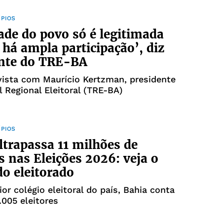
ÍPIOS
ade do povo só é legitimada
há ampla participação’, diz
ente do TRE-BA
vista com Maurício Kertzman, presidente
l Regional Eleitoral (TRE-BA)
ÍPIOS
ltrapassa 11 milhões de
es nas Eleições 2026: veja o
do eleitorado
or colégio eleitoral do país, Bahia conta
.005 eleitores