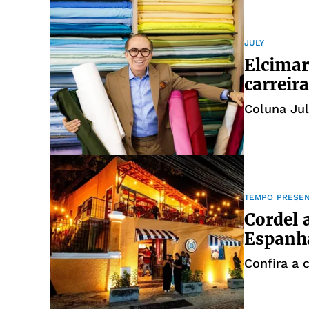
JULY
Elcima
carreir
Coluna Jul
TEMPO PRESE
Cordel 
Espanh
Confira a 