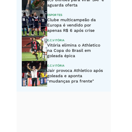
aguarda oferta
ESPORTES
Clube multicampeão da
Europa é vendido por
apenas R$ 6 após crise
E.C.VITÓRIA
Vitória elimina o Athletico
na Copa do Brasil em
goleada épica
E.C.VITÓRIA
Jair provoca Athletico após
goleada e aponta
"mudanças pra frente"