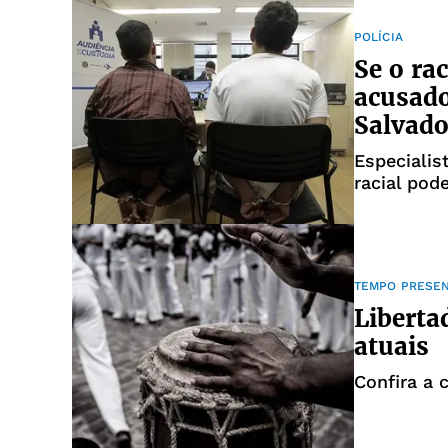
POLÍCIA
Se o ra
acusado
Salvado
Especialis
racial pod
TEMPO PRESE
Liberta
atuais
Confira a 