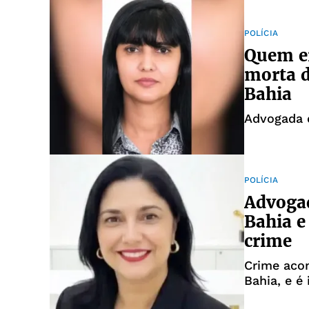
POLÍCIA
Quem er
morta d
Bahia
Advogada d
POLÍCIA
Advogad
Bahia e
crime
Crime acon
Bahia, e é 