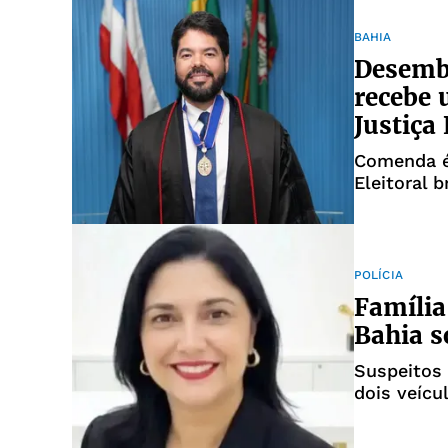
BAHIA
Desemba
recebe 
Justiça 
Comenda é
Eleitoral b
POLÍCIA
Família
Bahia s
Suspeitos 
dois veícu