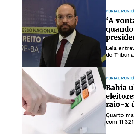
PORTAL MUNIC
‘A vont
quando 
presid
Leia entre
do Tribuna
PORTAL MUNIC
Bahia u
eleitor
raio-x 
Quarto mai
com 11.321