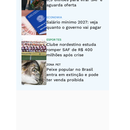
aguarda oferta
ECONOMIA
Salário mínimo 2027: veja
quanto o governo vai pagar
ESPORTES
Clube nordestino estuda
romper SAF de R$ 400
milhões após crise
ZONA PET
Peixe popular no Brasil
entra em extinção e pode
ter venda proibida