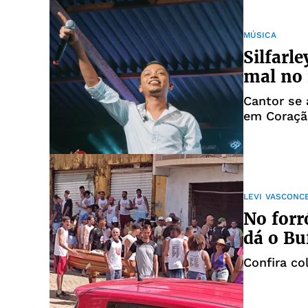
MÚSICA
Silfarl
mal no 
Cantor se 
em Coraçã
LEVI VASCONC
No forr
dá o Bu
Confira co