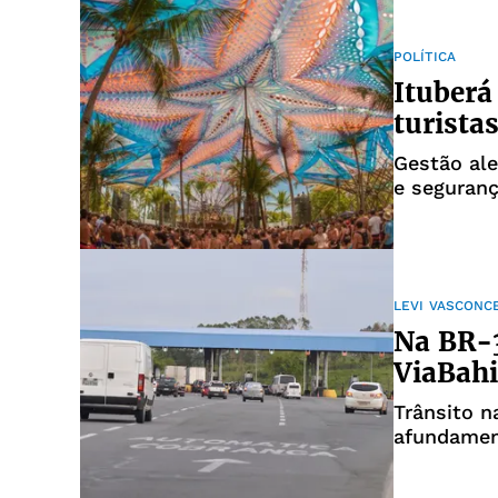
POLÍTICA
Ituberá
turista
Gestão ale
e seguranç
LEVI VASCONC
Na BR-3
ViaBahi
Trânsito n
afundamen