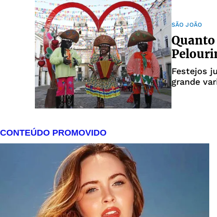
SÃO JOÃO
Quanto 
Pelouri
Festejos j
grande va