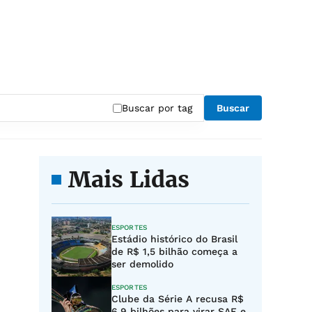
Buscar por tag
Buscar
Mais Lidas
ESPORTES
Estádio histórico do Brasil
de R$ 1,5 bilhão começa a
ser demolido
ESPORTES
Clube da Série A recusa R$
6,9 bilhões para virar SAF e