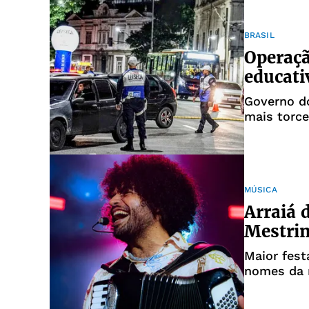
BRASIL
Operaçã
educati
Governo do
mais torc
MÚSICA
Arraiá 
Mestrin
Maior fest
nomes da 