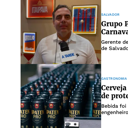
SALVADOR
Grupo P
Carnava
Gerente de
de Salvado
GASTRONOMIA
Cerveja
de prot
Bebida foi
engenheiro