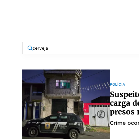
POLÍCIA
Suspeit
carga d
presos 
Crime ocor