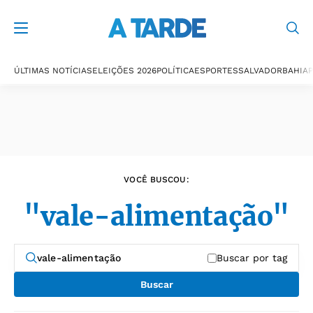
Últimas notícias
ÚLTIMAS NOTÍCIAS
ELEIÇÕES 2026
POLÍTICA
ESPORTES
SALVADOR
BAHIA
P
VOCÊ BUSCOU:
"vale-alimentação"
Buscar por tag
Buscar