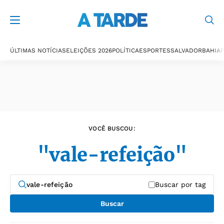
Últimas notícias
ÚLTIMAS NOTÍCIAS
ELEIÇÕES 2026
POLÍTICA
ESPORTES
SALVADOR
BAHIA
P
VOCÊ BUSCOU:
"vale-refeição"
Buscar por tag
Buscar