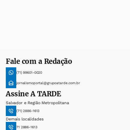
Fale com a Redação
(71) 99601-0020
jornalismoportal@grupoatarde.com.br
Assine
A TARDE
Salvador e Região Metropolitana
(71) 2886-1613
Demais localidades
71 2886-1613