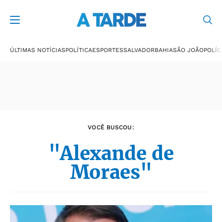
Últimas notícias
ÚLTIMAS NOTÍCIAS
POLÍTICA
ESPORTES
SALVADOR
BAHIA
SÃO JOÃO
POLÍC
VOCÊ BUSCOU:
"Alexande de
Moraes"