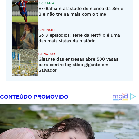
E.C.BAHIA
Ex-Bahia é afastado de elenco da Série
B e não treina mais com o time
CINEINSITE
Só 8 episódios: série da Netflix é uma
das mais vistas da história
SALVADOR
Gigante das entregas abre 500 vagas
para centro logístico gigante em
Salvador