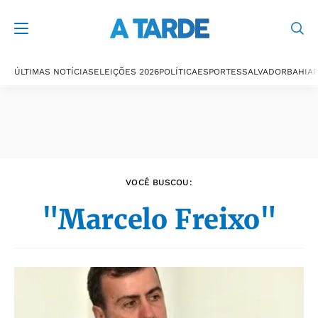
Últimas notícias
ÚLTIMAS NOTÍCIAS
ELEIÇÕES 2026
POLÍTICA
ESPORTES
SALVADOR
BAHIA
P
VOCÊ BUSCOU:
"Marcelo Freixo"