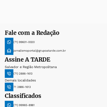
Fale com a Redação
(71) 99601-0020
jornalismoportal@grupoatarde.com.br
Assine
A TARDE
Salvador e Região Metropolitana
(71) 2886-1613
Demais localidades
71 2886-1613
Classificados
(71) 99965-8961