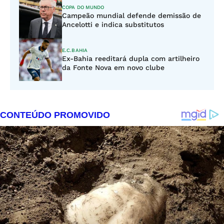
COPA DO MUNDO
Campeão mundial defende demissão de
Ancelotti e indica substitutos
E.C.BAHIA
Ex-Bahia reeditará dupla com artilheiro
da Fonte Nova em novo clube