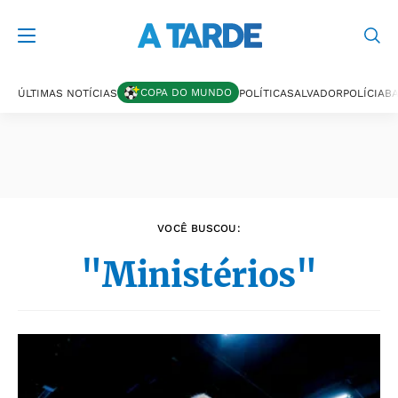
Últimas notícias
COPA DO MUNDO
ÚLTIMAS NOTÍCIAS
POLÍTICA
SALVADOR
POLÍCIA
BA
VOCÊ BUSCOU:
"Ministérios"