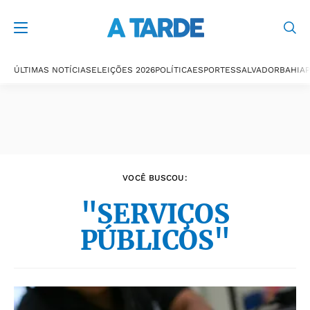
Últimas notícias
ÚLTIMAS NOTÍCIAS
ELEIÇÕES 2026
POLÍTICA
ESPORTES
SALVADOR
BAHIA
P
VOCÊ BUSCOU:
"SERVIÇOS
PÚBLICOS"