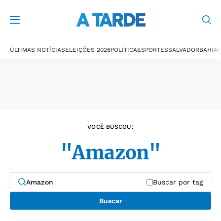
Últimas notícias
ÚLTIMAS NOTÍCIAS
ELEIÇÕES 2026
POLÍTICA
ESPORTES
SALVADOR
BAHIA
P
VOCÊ BUSCOU:
"Amazon"
Buscar por tag
Buscar