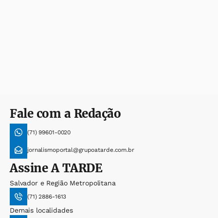
Fale com a Redação
(71) 99601-0020
jornalismoportal@grupoatarde.com.br
Assine
A TARDE
Salvador e Região Metropolitana
(71) 2886-1613
Demais localidades