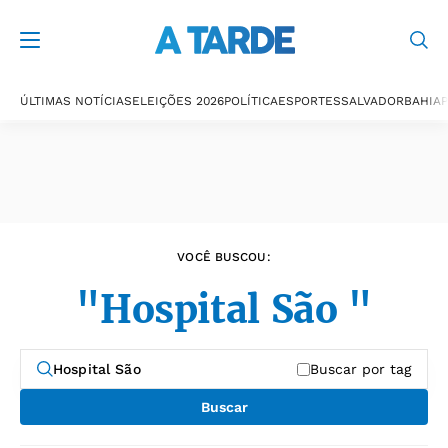
Últimas notícias
ÚLTIMAS NOTÍCIAS
ELEIÇÕES 2026
POLÍTICA
ESPORTES
SALVADOR
BAHIA
P
VOCÊ BUSCOU:
"Hospital São "
Buscar por tag
Buscar