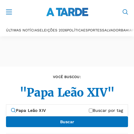
Últimas notícias
ÚLTIMAS NOTÍCIAS
ELEIÇÕES 2026
POLÍTICA
ESPORTES
SALVADOR
BAHIA
P
VOCÊ BUSCOU:
"Papa Leão XIV"
Buscar por tag
Buscar