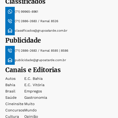
Classificados
(71) 99965-8961
(71) 2886-2683 / Ramal 8526
classificados@grupoatarde.com.br
Publicidade
(71) 2886-2683 / Ramal 8585 | 8586
publicidade@grupoatarde.com.br
Canais e Editorias
Autos
E.c. Bahia
Bahia
E.c. Vitória
Brasil
Empregos
Saúde
Gastronomia
Cineinsite
Muito
Concursos
Mundo
Cultura
Opinião