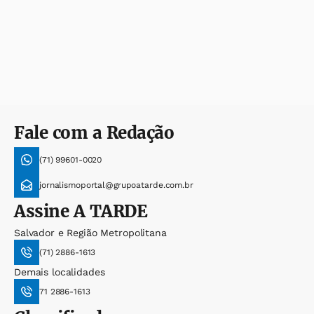
Fale com a Redação
(71) 99601-0020
jornalismoportal@grupoatarde.com.br
Assine
A TARDE
Salvador e Região Metropolitana
(71) 2886-1613
Demais localidades
71 2886-1613