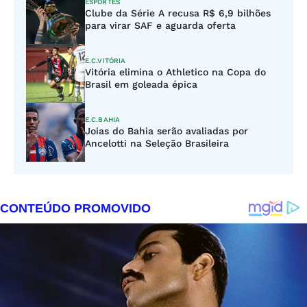
ESPORTES
Clube da Série A recusa R$ 6,9 bilhões
para virar SAF e aguarda oferta
E.C.VITÓRIA
Vitória elimina o Athletico na Copa do
Brasil em goleada épica
E.C.BAHIA
Joias do Bahia serão avaliadas por
Ancelotti na Seleção Brasileira