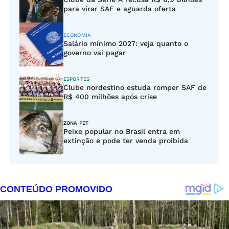
para virar SAF e aguarda oferta
ECONOMIA
Salário mínimo 2027: veja quanto o
governo vai pagar
ESPORTES
Clube nordestino estuda romper SAF de
R$ 400 milhões após crise
ZONA PET
Peixe popular no Brasil entra em
extinção e pode ter venda proibida