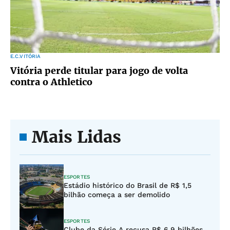
E.C.VITÓRIA
Vitória perde titular para jogo de volta
contra o Athletico
Mais Lidas
ESPORTES
Estádio histórico do Brasil de R$ 1,5
bilhão começa a ser demolido
ESPORTES
Clube da Série A recusa R$ 6,9 bilhões