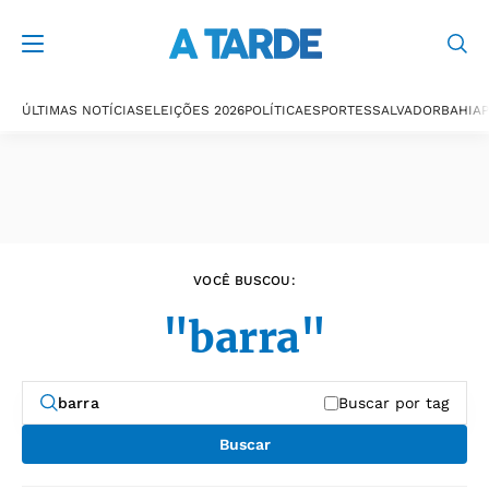
Últimas notícias
ÚLTIMAS NOTÍCIAS
ELEIÇÕES 2026
POLÍTICA
ESPORTES
SALVADOR
BAHIA
P
VOCÊ BUSCOU:
"barra"
Buscar por tag
Buscar