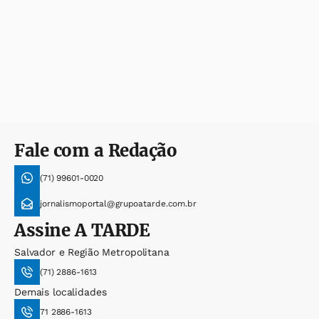
Fale com a Redação
(71) 99601-0020
jornalismoportal@grupoatarde.com.br
Assine
A TARDE
Salvador e Região Metropolitana
(71) 2886-1613
Demais localidades
71 2886-1613