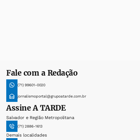
Fale com a Redação
(71) 99601-0020
jornalismoportal@grupoatarde.com.br
Assine
A TARDE
Salvador e Região Metropolitana
(71) 2886-1613
Demais localidades