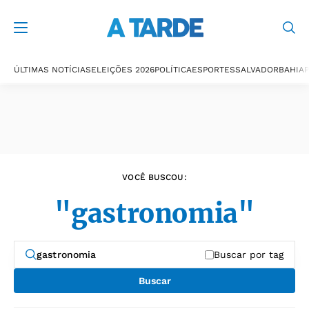
Últimas notícias
ÚLTIMAS NOTÍCIAS
ELEIÇÕES 2026
POLÍTICA
ESPORTES
SALVADOR
BAHIA
P
VOCÊ BUSCOU:
"gastronomia"
Buscar por tag
Buscar