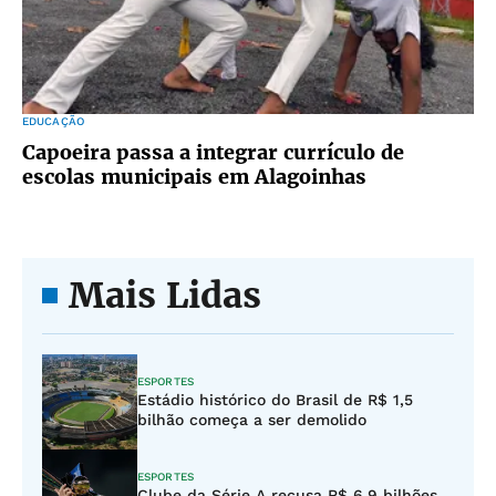
EDUCAÇÃO
Capoeira passa a integrar currículo de
escolas municipais em Alagoinhas
Mais Lidas
ESPORTES
Estádio histórico do Brasil de R$ 1,5
bilhão começa a ser demolido
ESPORTES
Clube da Série A recusa R$ 6,9 bilhões