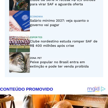
para virar SAF e aguarda oferta
ECONOMIA
Salário mínimo 2027: veja quanto o
governo vai pagar
ESPORTES
Clube nordestino estuda romper SAF de
R$ 400 milhões após crise
ZONA PET
Peixe popular no Brasil entra em
extinção e pode ter venda proibida