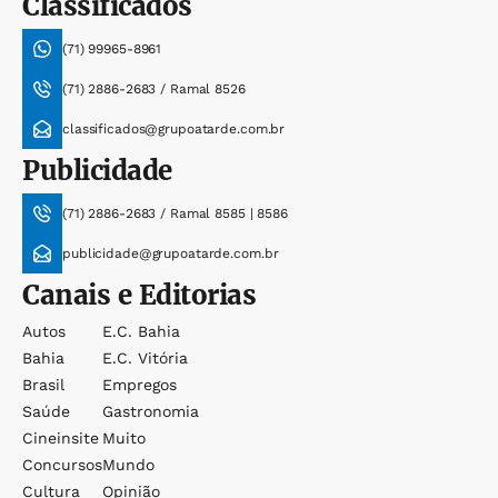
Classificados
(71) 99965-8961
(71) 2886-2683 / Ramal 8526
classificados@grupoatarde.com.br
Publicidade
(71) 2886-2683 / Ramal 8585 | 8586
publicidade@grupoatarde.com.br
Canais e Editorias
Autos
E.c. Bahia
Bahia
E.c. Vitória
Brasil
Empregos
Saúde
Gastronomia
Cineinsite
Muito
Concursos
Mundo
Cultura
Opinião