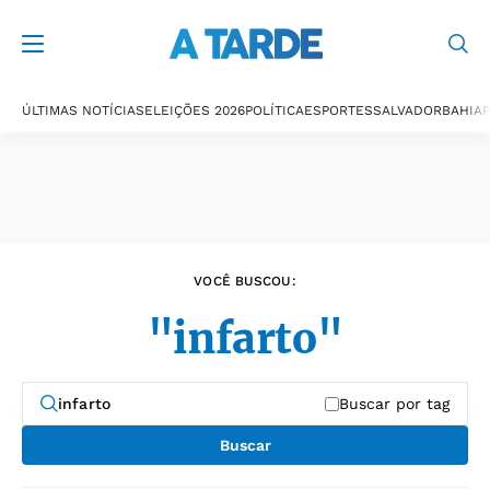
Últimas notícias
ÚLTIMAS NOTÍCIAS
ELEIÇÕES 2026
POLÍTICA
ESPORTES
SALVADOR
BAHIA
P
VOCÊ BUSCOU:
"infarto"
Buscar por tag
Buscar