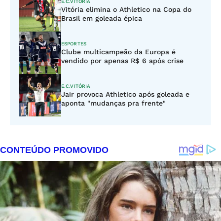
E.C.VITÓRIA
Vitória elimina o Athletico na Copa do
Brasil em goleada épica
ESPORTES
Clube multicampeão da Europa é
vendido por apenas R$ 6 após crise
E.C.VITÓRIA
Jair provoca Athletico após goleada e
aponta "mudanças pra frente"