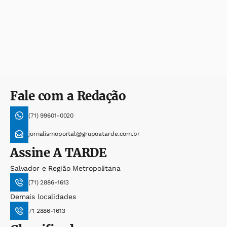
Fale com a Redação
(71) 99601-0020
jornalismoportal@grupoatarde.com.br
Assine
A TARDE
Salvador e Região Metropolitana
(71) 2886-1613
Demais localidades
71 2886-1613