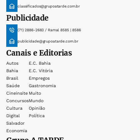
classificados@grupoatarde.com.br
Publicidade
(71) 2886-2683 / Ramal 8585 | 8586
publicidade@grupoatarde.com.br
Canais e Editorias
Autos
E.c. Bahia
Bahia
E.c. Vitória
Brasil
Empregos
Saúde
Gastronomia
Cineinsite
Muito
Concursos
Mundo
Cultura
Opinião
Digital
Política
Salvador
Economia