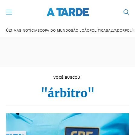
Últimas notícias
ÚLTIMAS NOTÍCIAS
COPA DO MUNDO
SÃO JOÃO
POLÍTICA
SALVADOR
POLÍC
VOCÊ BUSCOU:
"árbitro"