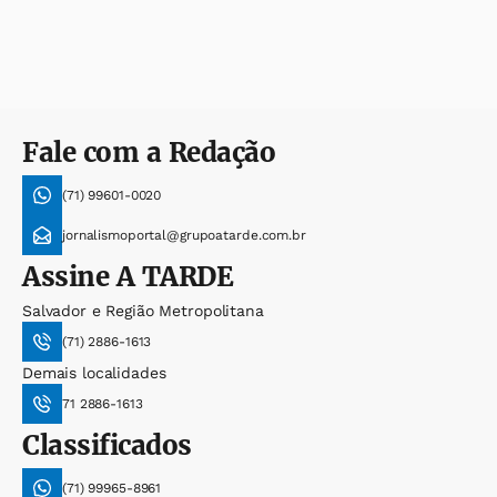
Fale com a Redação
(71) 99601-0020
jornalismoportal@grupoatarde.com.br
Assine
A TARDE
Salvador e Região Metropolitana
(71) 2886-1613
Demais localidades
71 2886-1613
Classificados
(71) 99965-8961