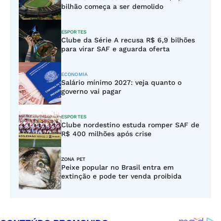
bilhão começa a ser demolido
ESPORTES
Clube da Série A recusa R$ 6,9 bilhões
para virar SAF e aguarda oferta
ECONOMIA
Salário mínimo 2027: veja quanto o
governo vai pagar
ESPORTES
Clube nordestino estuda romper SAF de
R$ 400 milhões após crise
ZONA PET
Peixe popular no Brasil entra em
extinção e pode ter venda proibida