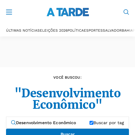
Últimas notícias
ÚLTIMAS NOTÍCIAS
ELEIÇÕES 2026
POLÍTICA
ESPORTES
SALVADOR
BAHIA
P
VOCÊ BUSCOU:
"Desenvolvimento
Econômico"
Buscar por tag
Buscar