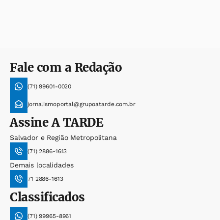
Fale com a Redação
(71) 99601-0020
jornalismoportal@grupoatarde.com.br
Assine
A TARDE
Salvador e Região Metropolitana
(71) 2886-1613
Demais localidades
71 2886-1613
Classificados
(71) 99965-8961