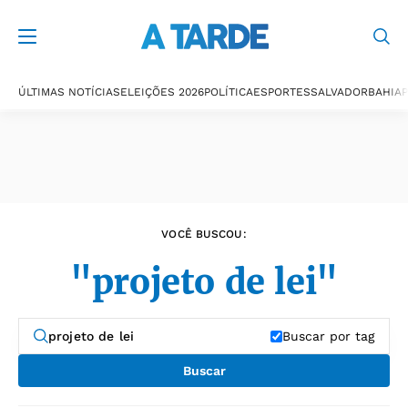
Últimas notícias
ÚLTIMAS NOTÍCIAS
ELEIÇÕES 2026
POLÍTICA
ESPORTES
SALVADOR
BAHIA
P
VOCÊ BUSCOU:
"projeto de lei"
Buscar por tag
Buscar