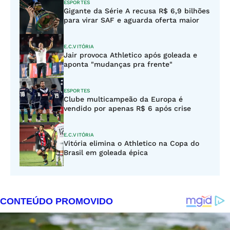
ESPORTES
Gigante da Série A recusa R$ 6,9 bilhões
para virar SAF e aguarda oferta maior
E.C.VITÓRIA
Jair provoca Athletico após goleada e
aponta "mudanças pra frente"
ESPORTES
Clube multicampeão da Europa é
vendido por apenas R$ 6 após crise
E.C.VITÓRIA
Vitória elimina o Athletico na Copa do
Brasil em goleada épica